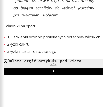
spodem… Może warto go zrobić dla odmiany
od białych serników, do których jesteśmy
przyzwyczajeni? Polecam.
Składniki na spód:
1,5 szklanki drobno posiekanych orzechów włoskich
2 łyżki cukru
3 łyżki masła, roztopionego
Dalsza część artykułu pod video
REKLAMA
Play