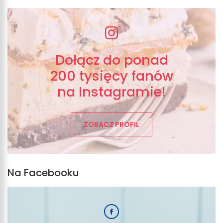
Dołącz do ponad
200 tysięcy fanów
na Instagramie!
ZOBACZ PROFIL
Na Facebooku