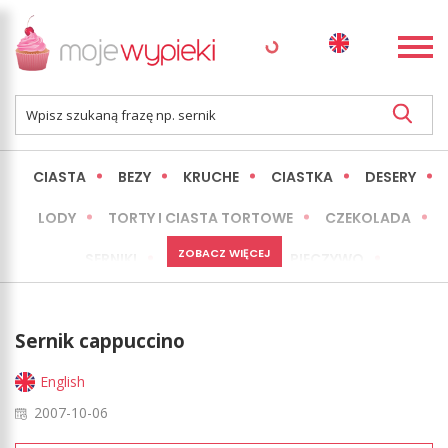
CIASTA
BEZY
KRUCHE
CIASTKA
DESERY
LODY
TORTY I CIASTA TORTOWE
CZEKOLADA
ZOBACZ WIĘCEJ
SERNIKI
MINI WYPIEKI
PIECZYWO
CIASTA BEZ PIECZENIA
OKAZJE
EXPRESS
Sernik cappuccino
LŻEJSZE / ZDROWSZE
INNE
English
2007-10-06