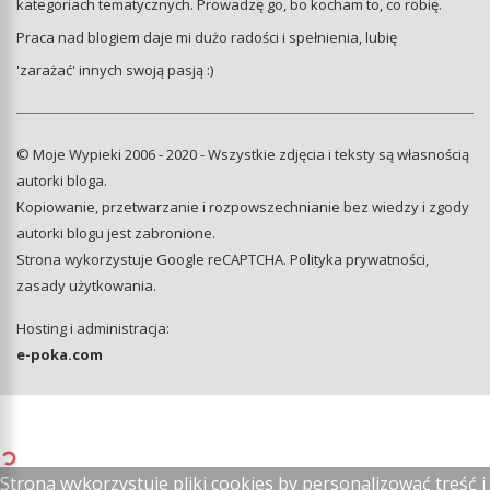
kategoriach tematycznych. Prowadzę go, bo kocham to, co robię.
Praca nad blogiem daje mi dużo radości i spełnienia, lubię
'zarażać' innych swoją pasją :)
© Moje Wypieki 2006 - 2020 - Wszystkie zdjęcia i teksty są własnością
autorki bloga.
Kopiowanie, przetwarzanie i rozpowszechnianie bez wiedzy i zgody
autorki blogu jest zabronione.
Strona wykorzystuje Google reCAPTCHA.
Polityka prywatności
,
zasady użytkowania
.
Hosting i administracja:
e-poka.com
Strona wykorzystuje pliki cookies by personalizować treść i