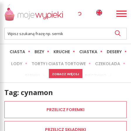
CIASTA
BEZY
KRUCHE
CIASTKA
DESERY
LODY
TORTY I CIASTA TORTOWE
CZEKOLADA
ZOBACZ WIĘCEJ
SERNIKI
MINI WYPIEKI
PIECZYWO
CIASTA BEZ PIECZENIA
OKAZJE
EXPRESS
Tag:
cynamon
LŻEJSZE / ZDROWSZE
INNE
PRZELICZ FOREMKI
PRZELICZ SKŁADNIKI