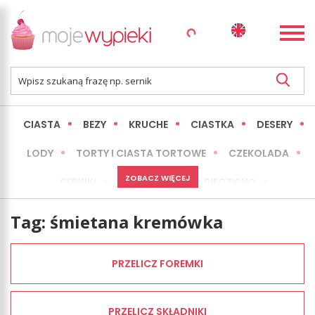
CIASTA
BEZY
KRUCHE
CIASTKA
DESERY
LODY
TORTY I CIASTA TORTOWE
CZEKOLADA
ZOBACZ WIĘCEJ
SERNIKI
MINI WYPIEKI
PIECZYWO
CIASTA BEZ PIECZENIA
OKAZJE
EXPRESS
Tag:
śmietana kremówka
LŻEJSZE / ZDROWSZE
INNE
PRZELICZ FOREMKI
PRZELICZ SKŁADNIKI