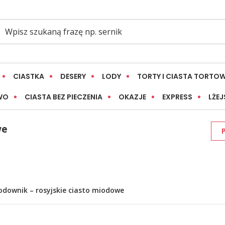
CIASTKA
DESERY
LODY
TORTY I CIASTA TORTO
WO
CIASTA BEZ PIECZENIA
OKAZJE
EXPRESS
LŻEJ
we
odownik – rosyjskie ciasto miodowe