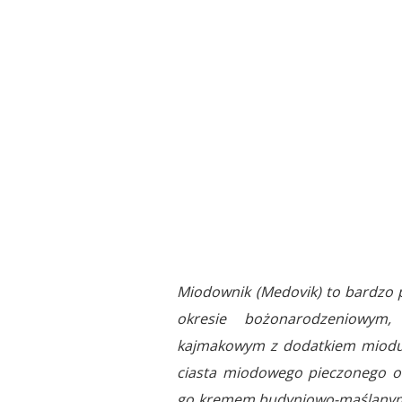
Miodownik (Medovik) to bardzo 
okresie bożonarodzeniowym
kajmakowym z dodatkiem miodu. 
ciasta miodowego pieczonego odd
go kremem budyniowo-maślanym,