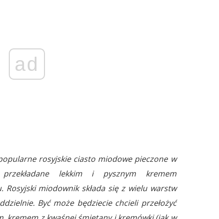
ad
popularne rosyjskie ciasto miodowe pieczone w
, przekładane lekkim i pysznym kremem
Rosyjski miodownik składa się z wielu warstw
zielnie. Być może będziecie chcieli przełożyć
 kremem z kwaśnej śmietany i kremówki (jak w