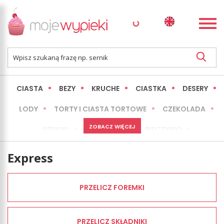
CIASTA
BEZY
KRUCHE
CIASTKA
DESERY
LODY
TORTY I CIASTA TORTOWE
CZEKOLADA
ZOBACZ WIĘCEJ
SERNIKI
MINI WYPIEKI
PIECZYWO
CIASTA BEZ PIECZENIA
OKAZJE
EXPRESS
Express
LŻEJSZE / ZDROWSZE
INNE
PRZELICZ FOREMKI
PRZELICZ SKŁADNIKI