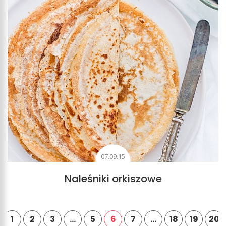
07.09.15
Naleśniki orkiszowe
1
2
3
…
5
6
7
…
18
19
20