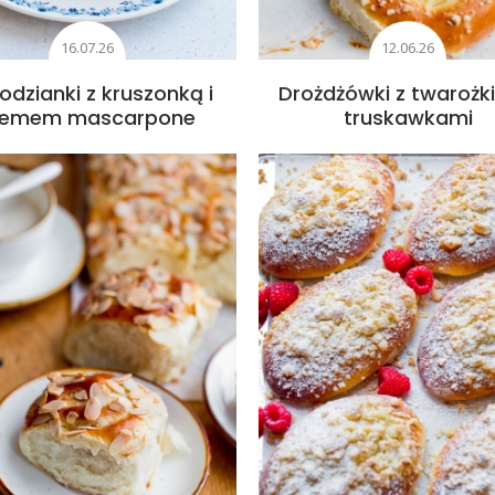
16.07.26
12.06.26
odzianki z kruszonką i
Drożdżówki z twarożk
remem mascarpone
truskawkami