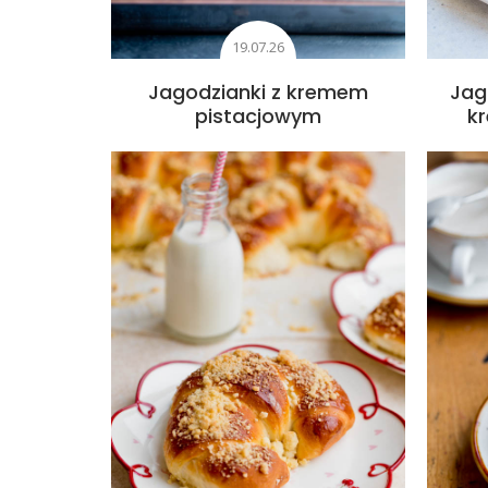
19.07.26
Jagodzianki z kremem
Jag
pistacjowym
k