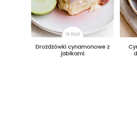
13.10.23
Drożdżówki cynamonowe z
Cy
jabłkami
d