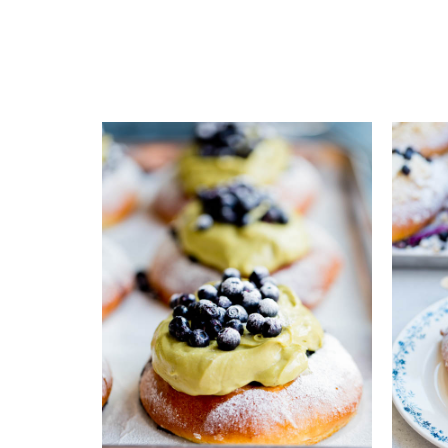
Drożdżówki z dodatkiem owoców to chyba naj
takimi jak śliwki, jagody, truskawki, wiśni
zróżnicowanym przepisom, mają także odmienne
lekko chrupiące.
Ciekawe dodatki
Poza owocami drożdżówki mogą zawierać orze
bardziej fantazyjny, w formie zawijańców, śli
Zastanawiacie się, czy trudno je wykonać? Ni
rzeczywistości najdłużej zajmuje wyrośnięcie
receptur na drożdżówki znajdziecie łatwiejsz
stanie się Waszym ulubionym, choć przypuszcz