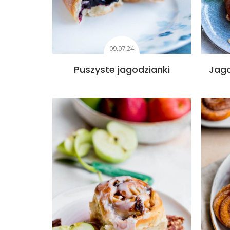
09.07.24
Puszyste jagodzianki
Jago