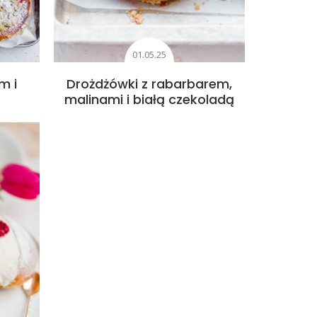
01.05.25
m i
Drożdżówki z rabarbarem,
malinami i białą czekoladą