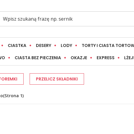
CIASTKA
DESERY
LODY
TORTY I CIASTA TORTO
WO
CIASTA BEZ PIECZENIA
OKAZJE
EXPRESS
LŻEJ
 FOREMKI
PRZELICZ SKŁADNIKI
ko
(Strona 1)