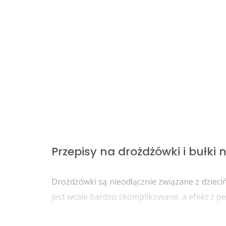
Przepisy na drożdżówki i bułki 
Drożdżówki są nieodłącznie związane z dzieci
jest wcale bardzo skomplikowane, a efekt z pe
Bułki słodkie z owocami