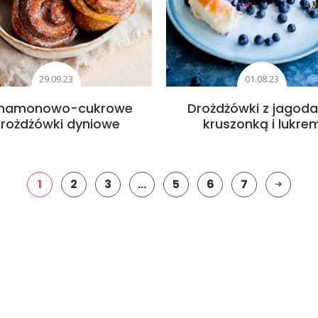
29.09.23
01.08.23
namonowo-cukrowe
Drożdżówki z jagoda
rożdżówki dyniowe
kruszonką i lukre
1
2
3
…
5
6
7