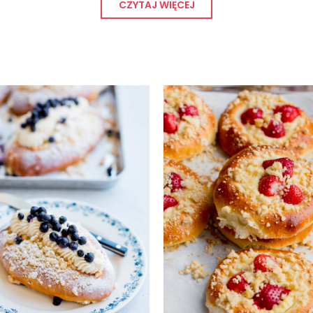
CZYTAJ WIĘCEJ
popularniejszy rodzaj tych słodkich bułek. Komponują si
e, jabłka, porzeczki, rabarbar, morele, ale także z cytr
 konsystencje. Niektóre są mięciutkie, rozpływające się 
chy, twaróg czy czekoladę, ale także dynię, cynamon czy
maków czy rogalików, a nawet jabłuszek. Wśród moich przepis
e taki diabeł straszny, jak go malują. Choć w większości
 ciasta. Nie pospieszajcie tego procesu, jest on niezwykle 
e i trudniejsze w przygotowaniu wypieki, a każdy z nich 
am, że trudno będzie się zdecydować ;).