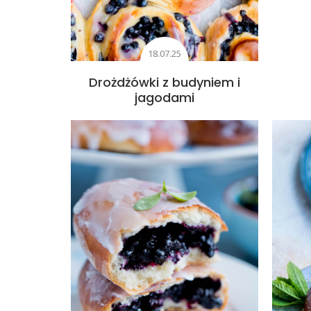
18.07.25
Drożdżówki z budyniem i
jagodami