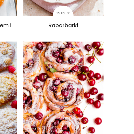
19.05.26
iem i
Rabarbarki