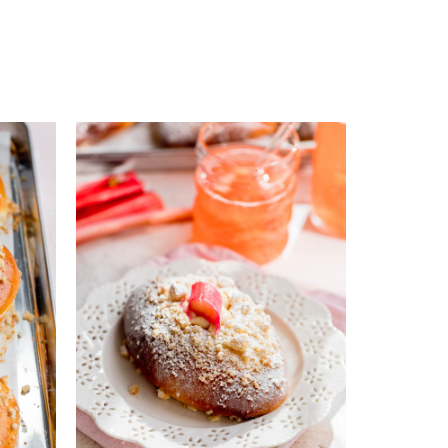
ę one doskonale zarówno z polskimi owocami,
usami. Przybierają one różne formy, a dzięki
w ustach, inne dzięki zawartości kruszonki są
 konfiturę. Mogą mieć klasyczny kształt lub
ów znajdziecie je wszystkie.
 wyglądają na czasochłonne w przygotowaniu, w
ważny dla udanego efektu całości. Wśród moich
wart jest wypróbowania. Ciekawa jestem, który