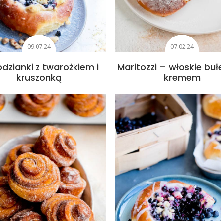
09.07.24
07.02.24
dzianki z twarożkiem i
Maritozzi – włoskie bułe
kruszonką
kremem