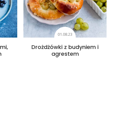
01.08.23
mi,
Drożdżówki z budyniem i
m
agrestem