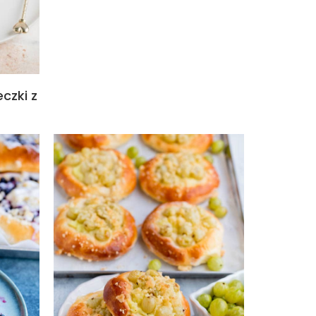
czki z