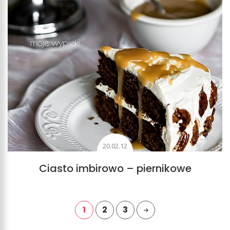
20.02.12
Ciasto imbirowo – piernikowe
1
2
3