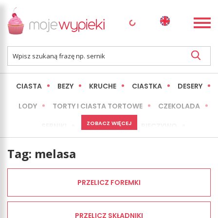
CIASTA
BEZY
KRUCHE
CIASTKA
DESERY
LODY
TORTY I CIASTA TORTOWE
CZEKOLADA
ZOBACZ WIĘCEJ
SERNIKI
MINI WYPIEKI
PIECZYWO
CIASTA BEZ PIECZENIA
OKAZJE
EXPRESS
Tag:
melasa
LŻEJSZE / ZDROWSZE
INNE
PRZELICZ FOREMKI
PRZELICZ SKŁADNIKI