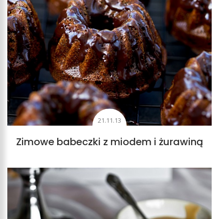
21.11.13
Zimowe babeczki z miodem i żurawiną