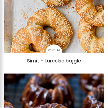
01.02.14
Simit – tureckie bajgle