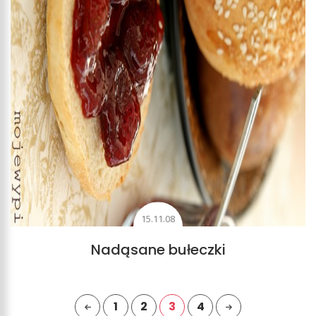
15.11.08
Nadąsane bułeczki
1
2
3
4