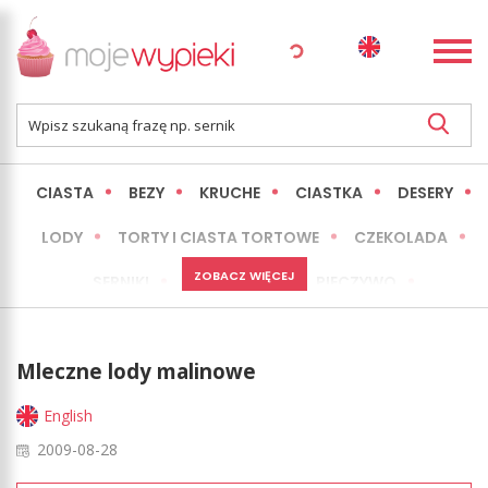
CIASTA
BEZY
KRUCHE
CIASTKA
DESERY
LODY
TORTY I CIASTA TORTOWE
CZEKOLADA
ZOBACZ WIĘCEJ
SERNIKI
MINI WYPIEKI
PIECZYWO
CIASTA BEZ PIECZENIA
OKAZJE
EXPRESS
Mleczne lody malinowe
LŻEJSZE / ZDROWSZE
INNE
English
2009-08-28