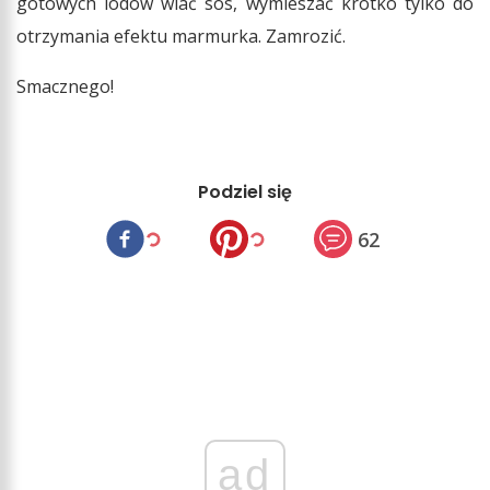
gotowych lodów wlać sos, wymieszać krótko tylko do
otrzymania efektu marmurka. Zamrozić.
Smacznego!
Podziel się
62
ad