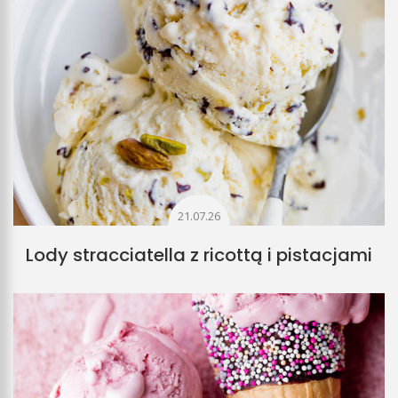
21.07.26
Lody stracciatella z ricottą i pistacjami