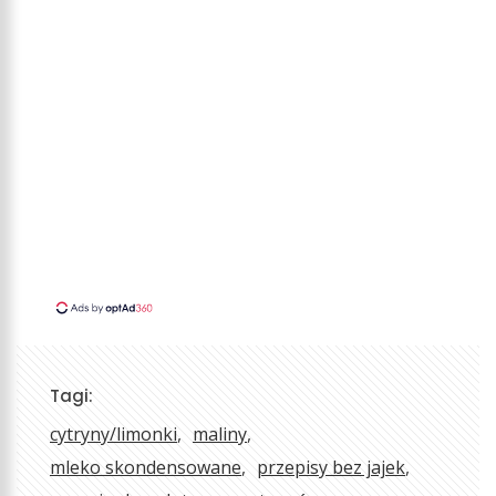
Tagi:
cytryny/limonki
maliny
mleko skondensowane
przepisy bez jajek