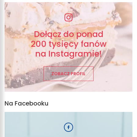
Dołącz do ponad
200 tysięcy fanów
na Instagramie!
ZOBACZ PROFIL
Na Facebooku