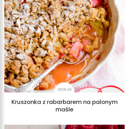
Wśród moich receptur znajdziecie mnóstwo takich
wypieków, które nie wymagają ich dodania. Przykładem
jest kruszonkowe ciasto agrestowe, owocowa terrina
czy sernik z figami i orzechami. A to tylko początek
długiej listy ciast bez jajek. Dla wegan przygotowałam
przepis na wegańską bezę, bez użycia białek. Co więcej,
znajdziecie tu także przepisy na pieczywo
niezawierające jajek, takie jak łatwy chleb ziemniaczany
czy chleb nocny pszenny.
Desery bez jajek
28.05.26
To jest prawdziwe pole do popisu. Istnieje mnóstwo
Kruszonka z rabarbarem na palonym
deserów, które nie wymagają dodawania jajek. Są wśród
maśle
nich budynie, puddingi, sorbety, musy czekoladowe,
lody
, szampańska galaretka z truskawkami czy panna