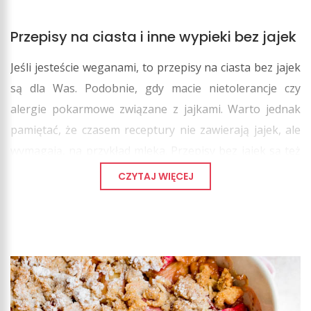
Przepisy na ciasta i inne wypieki bez jajek
Jeśli jesteście weganami, to przepisy na ciasta bez jajek
są dla Was. Podobnie, gdy macie nietolerancje czy
alergie pokarmowe związane z jajkami. Warto jednak
pamiętać, że czasem receptury nie zawierają jajek, ale
wymagają, na przykład mleka. Przepisy bez jajek są też
potrzebne wtedy, gdy akurat Wam jajek zabraknie
😊
.
CZYTAJ WIĘCEJ
Niechęć do wyjścia z domu po jajka bywa czasem
silniejsza od ochoty na coś słodkiego. W takich
przypadkach na ratunek idą ciasta bez jajek.
Ciasto bez jajek
Wbrew pozorom nie każde ciasto musi zawierać jajka.