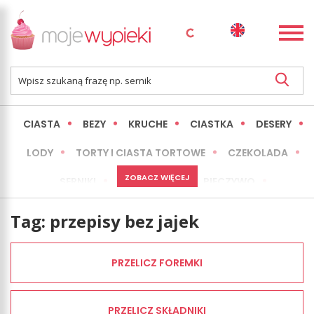
CIASTA
BEZY
KRUCHE
CIASTKA
DESERY
LODY
TORTY I CIASTA TORTOWE
CZEKOLADA
ZOBACZ WIĘCEJ
SERNIKI
MINI WYPIEKI
PIECZYWO
CIASTA BEZ PIECZENIA
OKAZJE
EXPRESS
Tag:
przepisy bez jajek
LŻEJSZE / ZDROWSZE
INNE
PRZELICZ FOREMKI
PRZELICZ SKŁADNIKI