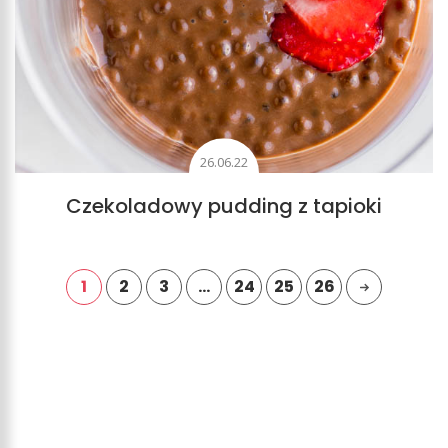
26.06.22
Czekoladowy pudding z tapioki
1
2
3
…
24
25
26