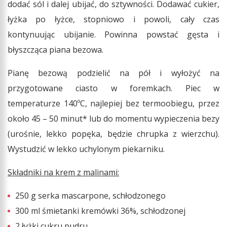
dodać sól i dalej ubijać, do sztywności. Dodawać cukier,
łyżka po łyżce, stopniowo i powoli, cały czas
kontynuując ubijanie. Powinna powstać gęsta i
błyszcząca piana bezowa.
Pianę bezową podzielić na pół i wyłożyć na
przygotowane ciasto w foremkach. Piec w
temperaturze 140ºC, najlepiej bez termoobiegu, przez
około 45 – 50 minut* lub do momentu wypieczenia bezy
(urośnie, lekko popęka, będzie chrupka z wierzchu).
Wystudzić w lekko uchylonym piekarniku.
Składniki na krem z malinami:
250 g serka mascarpone, schłodzonego
300 ml śmietanki kremówki 36%, schłodzonej
2 łyżki cukru pudru