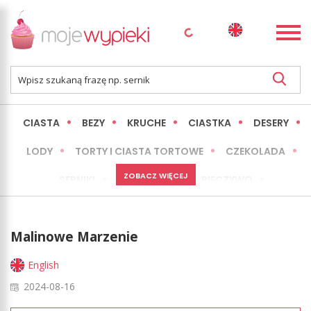
CIASTA
BEZY
KRUCHE
CIASTKA
DESERY
LODY
TORTY I CIASTA TORTOWE
CZEKOLADA
ZOBACZ WIĘCEJ
SERNIKI
MINI WYPIEKI
PIECZYWO
CIASTA BEZ PIECZENIA
OKAZJE
EXPRESS
Malinowe Marzenie
LŻEJSZE / ZDROWSZE
INNE
English
2024-08-16