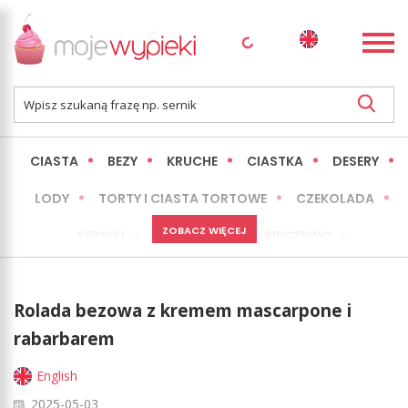
CIASTA
BEZY
KRUCHE
CIASTKA
DESERY
LODY
TORTY I CIASTA TORTOWE
CZEKOLADA
ZOBACZ WIĘCEJ
SERNIKI
MINI WYPIEKI
PIECZYWO
CIASTA BEZ PIECZENIA
OKAZJE
EXPRESS
Rolada bezowa z kremem mascarpone i
LŻEJSZE / ZDROWSZE
INNE
rabarbarem
English
2025-05-03