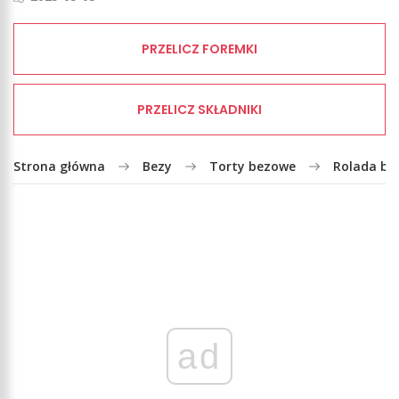
PRZELICZ FOREMKI
PRZELICZ SKŁADNIKI
Strona główna
Bezy
Torty bezowe
Rolada be
ad