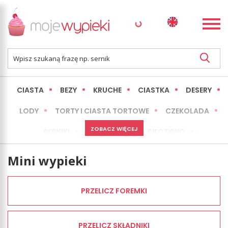
CIASTA
BEZY
KRUCHE
CIASTKA
DESERY
LODY
TORTY I CIASTA TORTOWE
CZEKOLADA
ZOBACZ WIĘCEJ
SERNIKI
MINI WYPIEKI
PIECZYWO
CIASTA BEZ PIECZENIA
OKAZJE
EXPRESS
Mini wypieki
LŻEJSZE / ZDROWSZE
INNE
PRZELICZ FOREMKI
PRZELICZ SKŁADNIKI