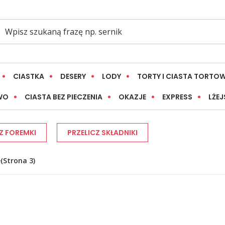
CIASTKA
DESERY
LODY
TORTY I CIASTA TORTO
WO
CIASTA BEZ PIECZENIA
OKAZJE
EXPRESS
LŻEJ
Z FOREMKI
PRZELICZ SKŁADNIKI
e
(Strona 3)