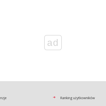
ad
nzje
Ranking użytkowników