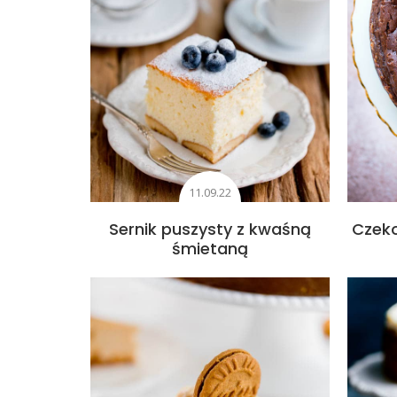
11.09.22
Sernik puszysty z kwaśną
Czeko
śmietaną