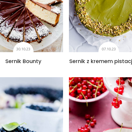
30.10.23
07.10.23
Sernik Bounty
Sernik z kremem pista