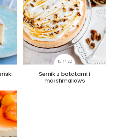
15.11.22
eński
Sernik z batatami i
marshmallows