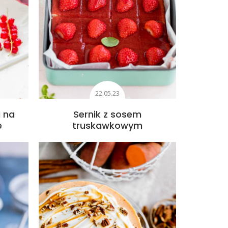
22.05.23
i na
Sernik z sosem
e
truskawkowym