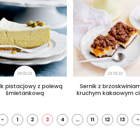
29.03.22
23.03.22
ik pistacjowy z polewą
Sernik z brzoskwiniam
śmietankową
kruchym kakaowym ci
1
2
3
4
…
11
12
13