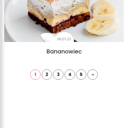
06.01.23
Bananowiec
1
2
3
4
5