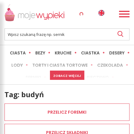
CIASTA
BEZY
KRUCHE
CIASTKA
DESERY
LODY
TORTY I CIASTA TORTOWE
CZEKOLADA
ZOBACZ WIĘCEJ
SERNIKI
MINI WYPIEKI
PIECZYWO
CIASTA BEZ PIECZENIA
OKAZJE
EXPRESS
Tag:
budyń
LŻEJSZE / ZDROWSZE
INNE
PRZELICZ FOREMKI
PRZELICZ SKŁADNIKI