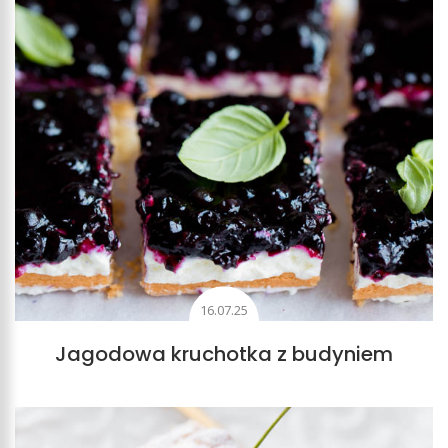
Budyń jest niezwykle wdzięcznym składnikiem. Oprócz
wyjątkowego smaku, który można modyfikować
dodatkami do budyniu (jeśli budyń robimy
samodzielnie), istotny jest także aromat. Ciasto z
kremem budyniowym jest też bardziej stabilne. Budyń
dodaje kremowi również większą gęstość. Ze względu
na swoje walory smakowe i możliwości związane z
modyfikacją konsystencji, nadaje się on do
różnorodnych ciast, zarówno do serników, jak i
szarlotek, makowców i wielu, wielu innych.
16.07.25
Wypieki z budyniu
Jagodowa kruchotka z budyniem
Ciasto z budyniem może go zawierać także w sposób
nieoczywisty. Przykładem są ciasteczka budyniowe,
które mają budyń w swoim wnętrzu, w formie w