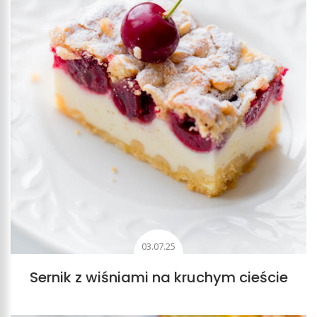
proszku. Po co się go dodaje? Oczywiście dla smaku, ale
nie tylko. Budyń nadaje ciastu kruchości i piaskowej
konsystencji. Ciasta z budyniem w składzie mają jego
specyficzny smak, który jest delikatny, subtelny, a dzięki
konkretnemu rodzajowi, na przykład waniliowemu,
podkreślany jest ich charakter.
Budyń ma wiele twarzy. Wszystkie możecie znaleźć w
moich różnorodnych przepisach z jego udziałem. Bez
względu na to, czy szukacie ciasta z budyniem, jako
dodatkiem kremowym, czy ciast zawierających budyń w
składzie, z pewnością znajdziecie tu coś dla siebie.
03.07.25
Sernik z wiśniami na kruchym cieście