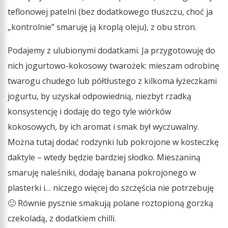
teflonowej patelni (bez dodatkowego tłuszczu, choć ja
„kontrolnie” smaruję ją kroplą oleju), z obu stron.
Podajemy z ulubionymi dodatkami. Ja przygotowuję do
nich jogurtowo-kokosowy twarożek: mieszam odrobinę
twarogu chudego lub półtłustego z kilkoma łyżeczkami
jogurtu, by uzyskał odpowiednią, niezbyt rzadką
konsystencję i dodaję do tego tyle wiórków
kokosowych, by ich aromat i smak był wyczuwalny.
Można tutaj dodać rodzynki lub pokrojone w kosteczkę
daktyle – wtedy będzie bardziej słodko. Mieszaniną
smaruję naleśniki, dodaję banana pokrojonego w
plasterki i… niczego więcej do szczęścia nie potrzebuję
🙂 Równie pysznie smakują polane roztopioną gorzką
czekoladą, z dodatkiem chilli.