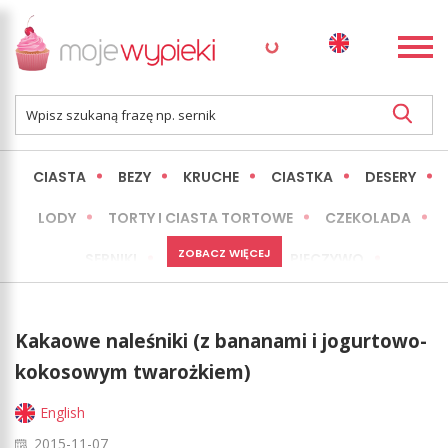
CIASTA
BEZY
KRUCHE
CIASTKA
DESERY
LODY
TORTY I CIASTA TORTOWE
CZEKOLADA
ZOBACZ WIĘCEJ
SERNIKI
MINI WYPIEKI
PIECZYWO
CIASTA BEZ PIECZENIA
OKAZJE
EXPRESS
Kakaowe naleśniki (z bananami i jogurtowo-
LŻEJSZE / ZDROWSZE
INNE
kokosowym twarożkiem)
English
2015-11-07