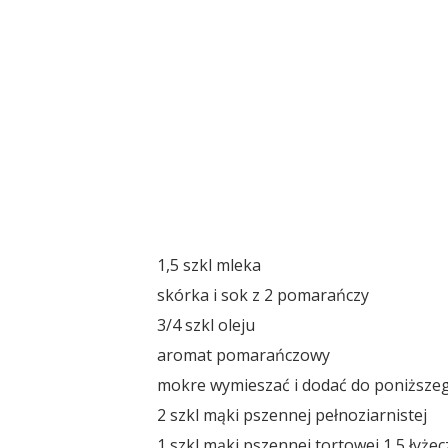
1,5 szkl mleka
skórka i sok z 2 pomarańczy
3/4 szkl oleju
aromat pomarańczowy
mokre wymieszać i dodać do poniższ
2 szkl mąki pszennej pełnoziarnistej
1 szkl mąki pszennej tortowej 1,5 łyże