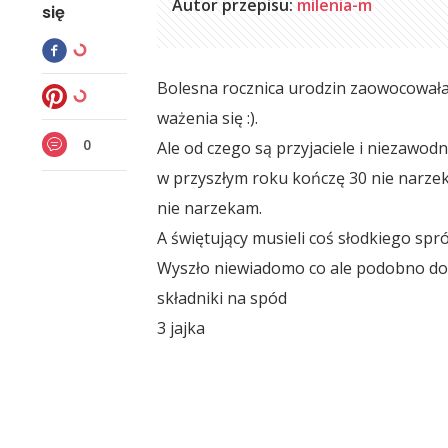
Autor przepisu:
milenia-m
się
Bolesna rocznica urodzin zaowocowała 
ważenia się :).
0
Ale od czego są przyjaciele i niezawod
w przyszłym roku kończę 30 nie narze
nie narzekam.
A świętujący musieli coś słodkiego sp
Wyszło niewiadomo co ale podobno do
składniki na spód
3 jajka