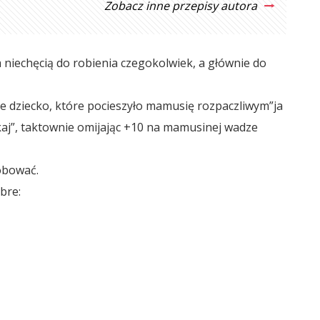
Zobacz inne przepisy autora
niechęcią do robienia czegokolwiek, a głównie do
ne dziecko, które pocieszyło mamusię rozpaczliwym”ja
kaj”, taktownie omijając +10 na mamusinej wadze
róbować.
bre: