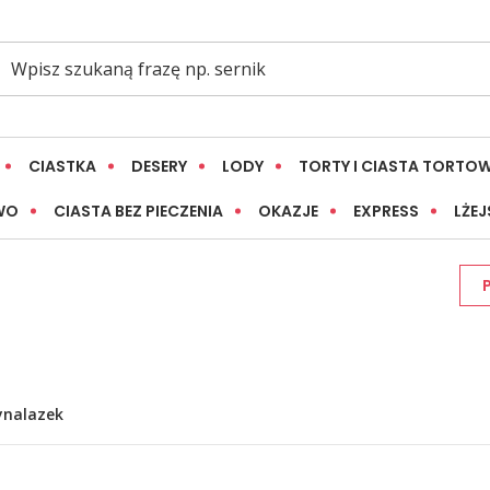
CIASTKA
DESERY
LODY
TORTY I CIASTA TORTO
WO
CIASTA BEZ PIECZENIA
OKAZJE
EXPRESS
LŻEJ
ynalazek