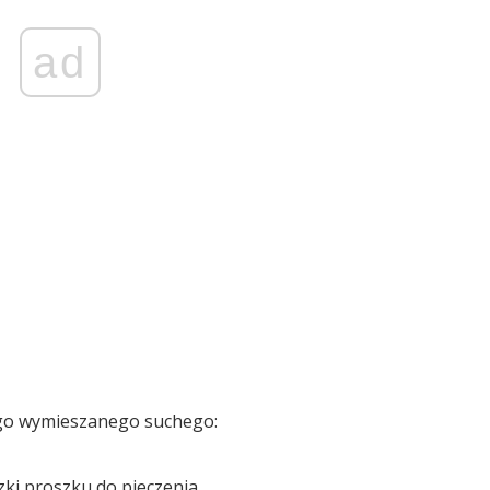
ad
ego wymieszanego suchego:
czki proszku do pieczenia