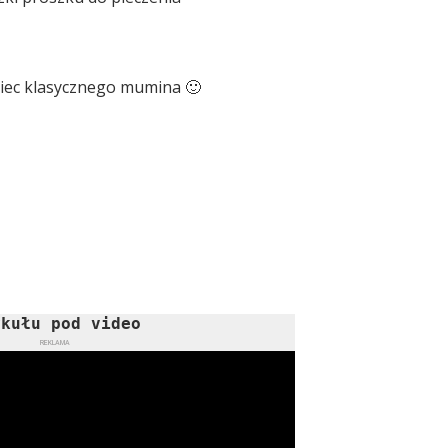
piec klasycznego mumina 🙂
ykułu pod video
REKLAMA