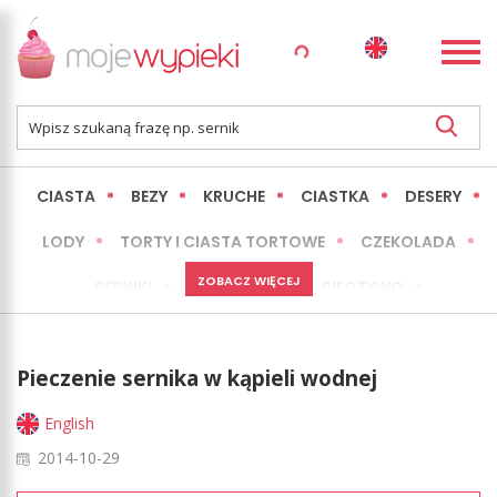
CIASTA
BEZY
KRUCHE
CIASTKA
DESERY
LODY
TORTY I CIASTA TORTOWE
CZEKOLADA
ZOBACZ WIĘCEJ
SERNIKI
MINI WYPIEKI
PIECZYWO
CIASTA BEZ PIECZENIA
OKAZJE
EXPRESS
Pieczenie sernika w kąpieli wodnej
LŻEJSZE / ZDROWSZE
INNE
English
2014-10-29