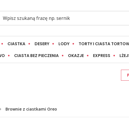
CIASTKA
DESERY
LODY
TORTY I CIASTA TORTO
WO
CIASTA BEZ PIECZENIA
OKAZJE
EXPRESS
LŻEJ
Brownie z ciastkami Oreo