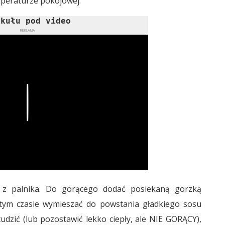
mperaturze pokojowej.
ykułu pod video
REKLAMA
Play
 z palnika. Do gorącego dodać posiekaną gorzką
 tym czasie wymieszać do powstania gładkiego sosu
dzić (lub pozostawić lekko ciepły, ale NIE GORĄCY),