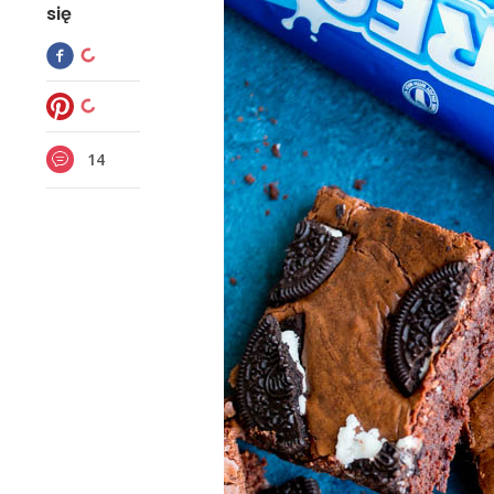
się
14