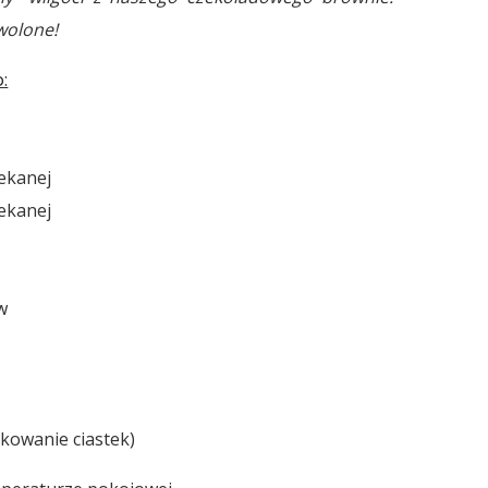
wolone!
:
iekanej
iekanej
w
akowanie ciastek)