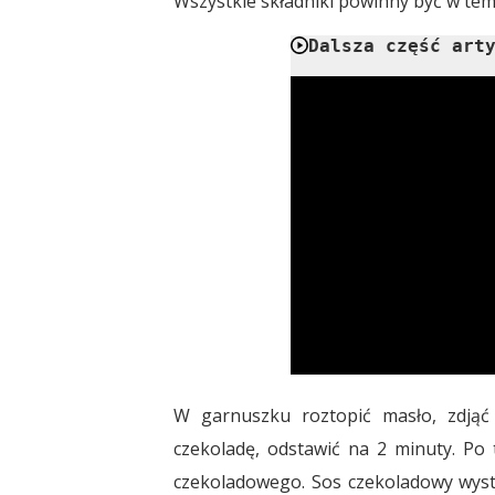
Wszystkie składniki powinny być w te
Dalsza część art
W garnuszku roztopić masło, zdjąć
czekoladę, odstawić na 2 minuty. Po
czekoladowego. Sos czekoladowy wystu