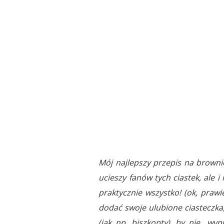
Mój najlepszy przepis na browni
ucieszy fanów tych ciastek, ale 
praktycznie wszystko! (ok, pra
dodać swoje ulubione ciasteczka
(jak np. biszkopty), by nie „wy