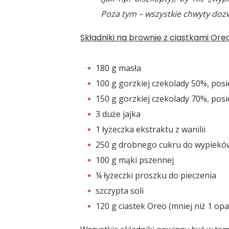
Poza tym – wszystkie chwyty doz
Składniki na brownie z ciastkami Oreo
180 g masła
100 g gorzkiej czekolady 50%, pos
150 g gorzkiej czekolady 70%, pos
3 duże jajka
1 łyżeczka ekstraktu z wanilii
250 g drobnego cukru do wypiekó
100 g mąki pszennej
¼ łyżeczki proszku do pieczenia
szczypta soli
120 g ciastek Oreo (mniej niż 1 op