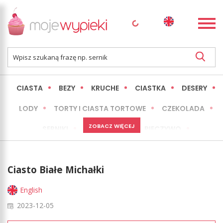
CIASTA
BEZY
KRUCHE
CIASTKA
DESERY
LODY
TORTY I CIASTA TORTOWE
CZEKOLADA
ZOBACZ WIĘCEJ
SERNIKI
MINI WYPIEKI
PIECZYWO
CIASTA BEZ PIECZENIA
OKAZJE
EXPRESS
Ciasto Białe Michałki
LŻEJSZE / ZDROWSZE
INNE
English
2023-12-05