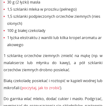
30 g (2 łyżki) masła
1,5 szklanki mleka w proszku (pełnego)
1,5 szklanki podpieczonych orzechów ziemnych (nies
olonych)
100 g białej czekolady
1 łyżka ekstraktu z wanilii lub kilka kropel aromatu ar
akowego
1 szklankę orzechów ziemnych zmielić na mąkę (np. w
malakserze lub młynku do kawy), a pół szklanki
orzechów ziemnych drobno posiekać.
Białą czekoladę posiekać i roztopić w kąpieli wodnej lub
mikrofali (
poczytaj, jak to zrobić
).
Do garnka wlać mleko, dodać cukier i masło. Podgrzać,
wymieszać do rozpuszczenia się składników, następnie