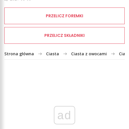
PRZELICZ FOREMKI
PRZELICZ SKŁADNIKI
Strona główna
Ciasta
Ciasta z owocami
Cias
ad