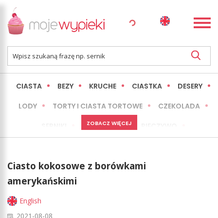
CIASTA
BEZY
KRUCHE
CIASTKA
DESERY
LODY
TORTY I CIASTA TORTOWE
CZEKOLADA
ZOBACZ WIĘCEJ
SERNIKI
MINI WYPIEKI
PIECZYWO
CIASTA BEZ PIECZENIA
OKAZJE
EXPRESS
Ciasto kokosowe z borówkami
LŻEJSZE / ZDROWSZE
INNE
amerykańskimi
English
2021-08-08