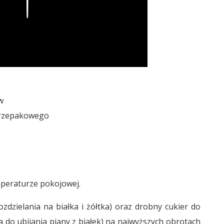
Play
w
b rzepakowego
mperaturze pokojowej.
ozdzielania na białka i żółtka) oraz drobny cukier do
do ubijania piany z białek) na najwyższych obrotach