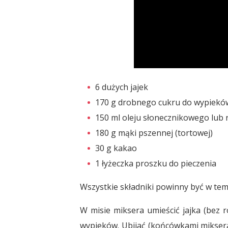
6 dużych jajek
170 g drobnego cukru do wypiekó
150 ml oleju słonecznikowego lu
180 g mąki pszennej (tortowej)
30 g kakao
1 łyżeczka proszku do pieczenia
Wszystkie składniki powinny być w te
W misie miksera umieścić jajka (bez r
wypieków. Ubijać (końcówkami miksera 