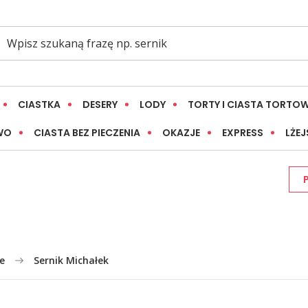
CIASTKA
DESERY
LODY
TORTY I CIASTA TORTO
WO
CIASTA BEZ PIECZENIA
OKAZJE
EXPRESS
LŻEJ
e
Sernik Michałek