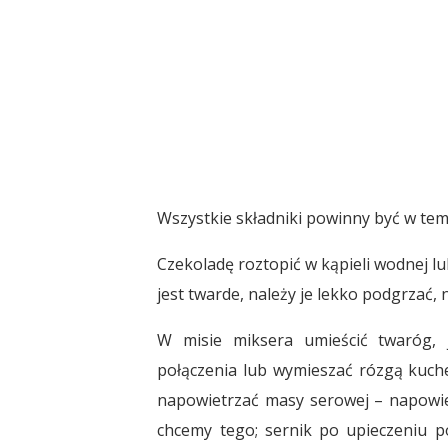
Wszystkie składniki powinny być w te
Czekoladę roztopić w kąpieli wodnej lu
jest twarde, należy je lekko podgrzać, n
W misie miksera umieścić twaróg, j
połączenia lub wymieszać rózgą kuche
napowietrzać masy serowej – napowie
chcemy tego; sernik po upieczeniu p