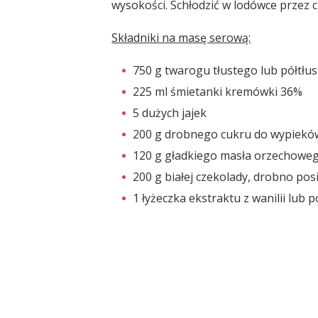
wysokości. Schłodzić w lodówce przez 
Składniki na masę serową:
750 g twarogu tłustego lub półtłu
225 ml śmietanki kremówki 36%
5 dużych jajek
200 g drobnego cukru do wypiekó
120 g gładkiego masła orzechowe
200 g białej czekolady, drobno pos
1 łyżeczka ekstraktu z wanilii lu