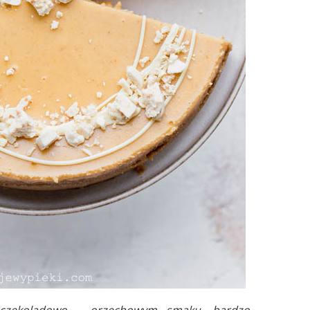
 o czekoladowo – orzechowym smaku, bardzo