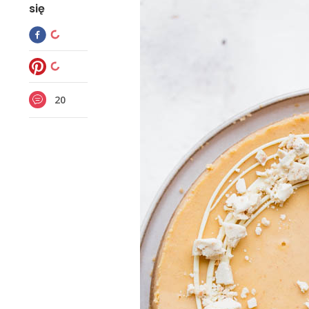
się
20