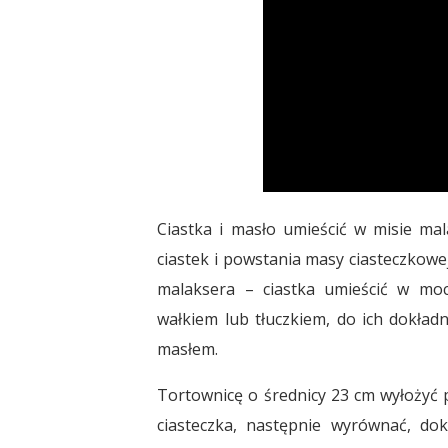
Ciastka i masło umieścić w misie ma
ciastek i powstania masy ciasteczkow
malaksera – ciastka umieścić w mo
wałkiem lub tłuczkiem, do ich dokła
masłem.
Tortownicę o średnicy 23 cm wyłożyć 
ciasteczka, następnie wyrównać, do