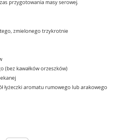
czas przygotowania masy serowej.
stego, zmielonego trzykrotnie
w
go (bez kawałków orzeszków)
iekanej
b pół łyżeczki aromatu rumowego lub arakowego