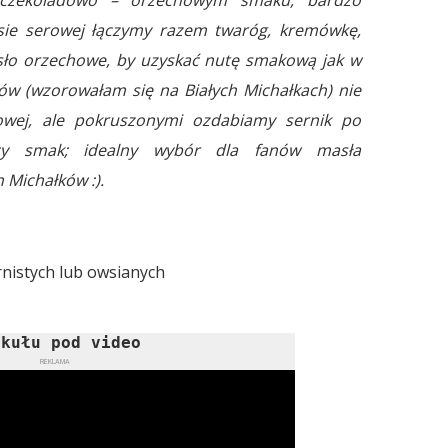
ie serowej łączymy razem twaróg, kremówkę,
asło orzechowe, by uzyskać nutę smakową jak w
ów (wzorowałam się na Białych Michałkach) nie
wej, ale pokruszonymi ozdabiamy sernik po
jący smak; idealny wybór dla fanów masła
 Michałków :).
rnistych lub owsianych
ykułu pod video
REKLAMA