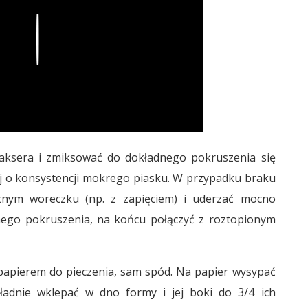
Play
laksera i zmiksować do dokładnego pokruszenia się
ej o konsystencji mokrego piasku. W przypadku braku
cnym woreczku (np. z zapięciem) i uderzać mocno
dnego pokruszenia, na końcu połączyć z roztopionym
papierem do pieczenia, sam spód. Na papier wysypać
kładnie wklepać w dno formy i jej boki do 3/4 ich