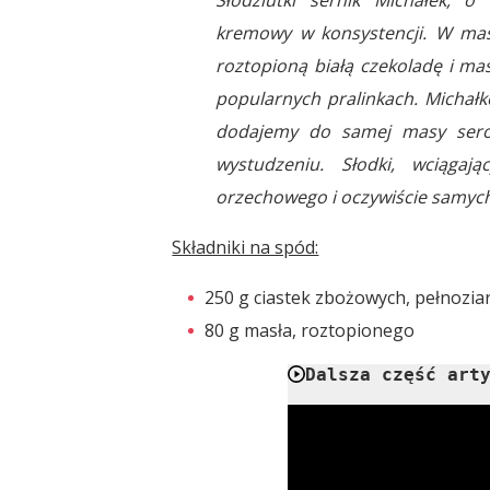
kremowy w konsystencji. W mas
roztopioną białą czekoladę i m
popularnych pralinkach. Michałk
dodajemy do samej masy sero
wystudzeniu. Słodki, wciąga
orzechowego i oczywiście samych
Składniki na spód:
250 g ciastek zbożowych, pełnozia
80 g masła, roztopionego
Dalsza część art