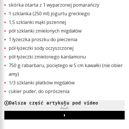
skórka otarta z 1 wyparzonej pomarańczy
1 szklanka (250 ml) jogurtu greckiego
1,5 szklanki mąki pszennej
pół szklanki zmielonych migdałów
1 łyżeczka proszku do pieczenia
pół łyżeczki sody oczyszczonej
pół łyżeczki zmielonego kardamonu
750 g rabarbaru, pociętego w 5 cm kawałki (nie obier
amy)
1/3 szklanki płatków migdałów
cukier puder, do oprószenia
Dalsza część artykułu pod video
REKLAMA
Play