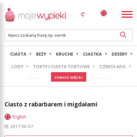
CIASTA
BEZY
KRUCHE
CIASTKA
DESERY
LODY
TORTY I CIASTA TORTOWE
CZEKOLADA
ZOBACZ WIĘCEJ
SERNIKI
MINI WYPIEKI
PIECZYWO
CIASTA BEZ PIECZENIA
OKAZJE
EXPRESS
Ciasto z rabarbarem i migdałami
LŻEJSZE / ZDROWSZE
INNE
English
2017-06-07