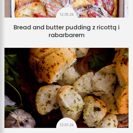
12.05.26
Bread and butter pudding z ricottą i
rabarbarem
13.01.26