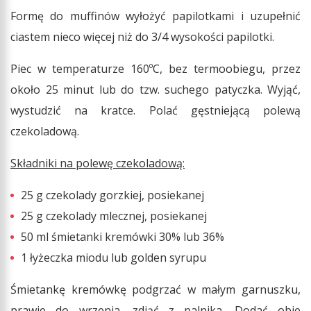
Formę do muffinów wyłożyć papilotkami i uzupełnić
ciastem nieco więcej niż do 3/4 wysokości papilotki.
Piec w temperaturze 160ºC, bez termoobiegu, przez
około 25 minut lub do tzw. suchego patyczka. Wyjąć,
wystudzić na kratce. Polać gęstniejącą polewą
czekoladową.
Składniki na polewę czekoladową:
25 g czekolady gorzkiej, posiekanej
25 g czekolady mlecznej, posiekanej
50 ml śmietanki kremówki 30% lub 36%
1 łyżeczka miodu lub golden syrupu
Śmietankę kremówkę podgrzać w małym garnuszku,
prawie do wrzenia, zdjąć z palnika. Dodać obie