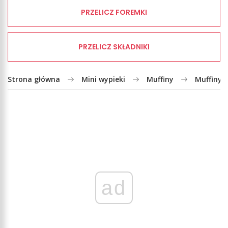
PRZELICZ FOREMKI
PRZELICZ SKŁADNIKI
Strona główna
Mini wypieki
Muffiny
Muffiny 
ad