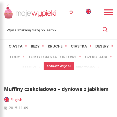
CIASTA
BEZY
KRUCHE
CIASTKA
DESERY
LODY
TORTY I CIASTA TORTOWE
CZEKOLADA
ZOBACZ WIĘCEJ
SERNIKI
MINI WYPIEKI
PIECZYWO
CIASTA BEZ PIECZENIA
OKAZJE
EXPRESS
Muffiny czekoladowo – dyniowe z jabłkiem
LŻEJSZE / ZDROWSZE
INNE
English
2015-11-09