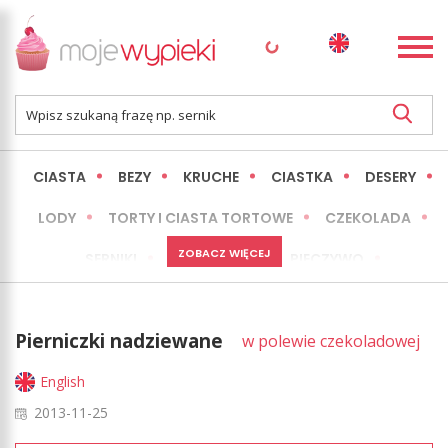
CIASTA
BEZY
KRUCHE
CIASTKA
DESERY
LODY
TORTY I CIASTA TORTOWE
CZEKOLADA
ZOBACZ WIĘCEJ
SERNIKI
MINI WYPIEKI
PIECZYWO
CIASTA BEZ PIECZENIA
OKAZJE
EXPRESS
Pierniczki nadziewane
w polewie czekoladowej
LŻEJSZE / ZDROWSZE
INNE
English
2013-11-25