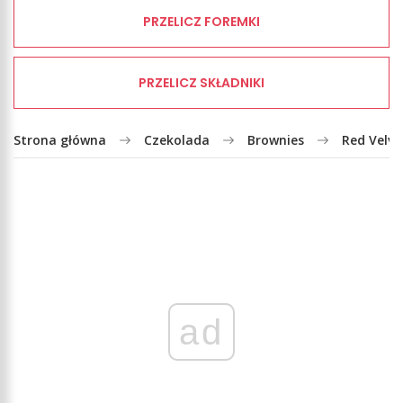
PRZELICZ FOREMKI
PRZELICZ SKŁADNIKI
Strona główna
Czekolada
Brownies
Red Velve
ad