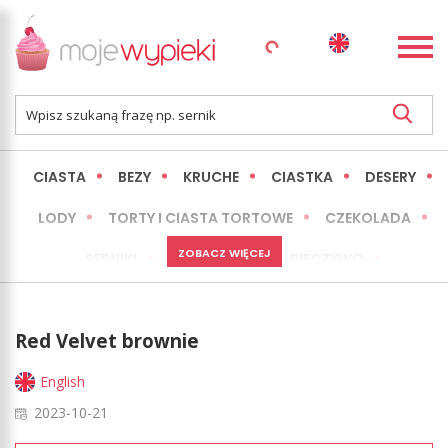
CIASTA
BEZY
KRUCHE
CIASTKA
DESERY
LODY
TORTY I CIASTA TORTOWE
CZEKOLADA
ZOBACZ WIĘCEJ
SERNIKI
MINI WYPIEKI
PIECZYWO
CIASTA BEZ PIECZENIA
OKAZJE
EXPRESS
Red Velvet brownie
LŻEJSZE / ZDROWSZE
INNE
English
2023-10-21