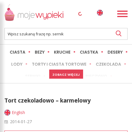
CIASTA
BEZY
KRUCHE
CIASTKA
DESERY
LODY
TORTY I CIASTA TORTOWE
CZEKOLADA
ZOBACZ WIĘCEJ
SERNIKI
MINI WYPIEKI
PIECZYWO
CIASTA BEZ PIECZENIA
OKAZJE
EXPRESS
Tort czekoladowo – karmelowy
LŻEJSZE / ZDROWSZE
INNE
English
2014-01-27