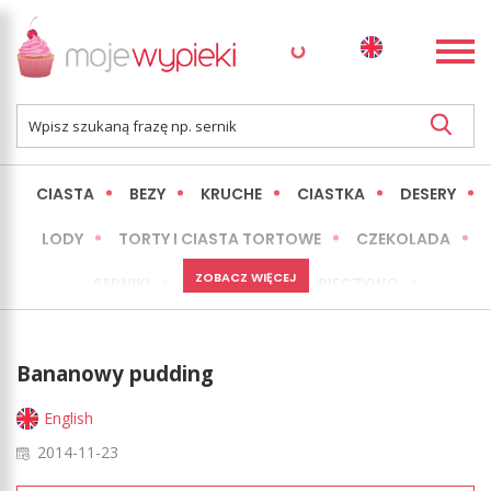
CIASTA
BEZY
KRUCHE
CIASTKA
DESERY
LODY
TORTY I CIASTA TORTOWE
CZEKOLADA
ZOBACZ WIĘCEJ
SERNIKI
MINI WYPIEKI
PIECZYWO
CIASTA BEZ PIECZENIA
OKAZJE
EXPRESS
Bananowy pudding
LŻEJSZE / ZDROWSZE
INNE
English
2014-11-23