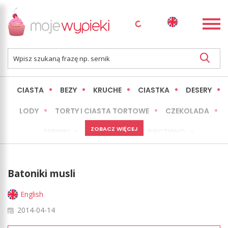
CIASTA
BEZY
KRUCHE
CIASTKA
DESERY
LODY
TORTY I CIASTA TORTOWE
CZEKOLADA
ZOBACZ WIĘCEJ
SERNIKI
MINI WYPIEKI
PIECZYWO
CIASTA BEZ PIECZENIA
OKAZJE
EXPRESS
Batoniki musli
LŻEJSZE / ZDROWSZE
INNE
English
2014-04-14