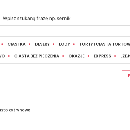
CIASTKA
DESERY
LODY
TORTY I CIASTA TORTO
WO
CIASTA BEZ PIECZENIA
OKAZJE
EXPRESS
LŻEJ
asto cytrynowe