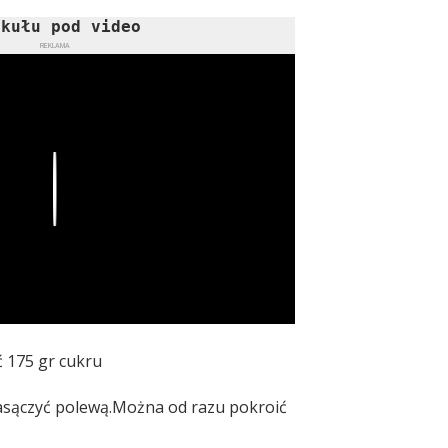
ykułu pod video
REKLAMA
Play
ć 175 gr cukru
 nasączyć polewą.Można od razu pokroić