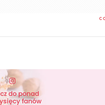
ącz do ponad
tysięcy fanów