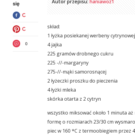
Autor przepisu:
haniawoz1
się
skład:
1 łyżka posiekanej werbeny cytrynowej-
0
4 jajka
225 gramów drobnego cukru
225 -//-margaryny
275-//-mąki samorosnącej
2 łyżeczki proszku do pieczenia
4 łyżki mleka
skórka otarta z 2 cytryn
wszystko miksować około 1 minuta aż 
formę o rozmiarach 23/30 cm wysmaro
piec w 160 *C z termoobiegiem przez 