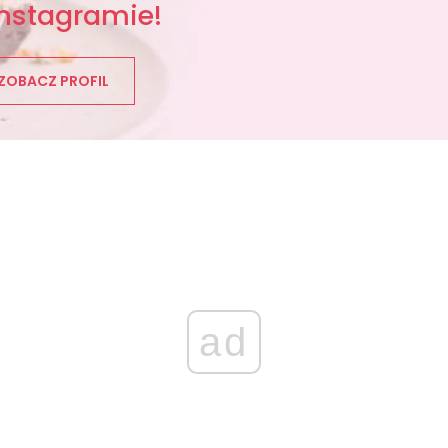
Instagramie!
ZOBACZ PROFIL
ad