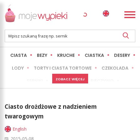
CIASTA
BEZY
KRUCHE
CIASTKA
DESERY
LODY
TORTY I CIASTA TORTOWE
CZEKOLADA
ZOBACZ WIĘCEJ
SERNIKI
MINI WYPIEKI
PIECZYWO
CIASTA BEZ PIECZENIA
OKAZJE
EXPRESS
Ciasto drożdżowe z nadzieniem
LŻEJSZE / ZDROWSZE
INNE
twarogowym
English
2015-05-08