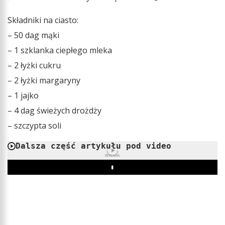
Składniki na ciasto:
– 50 dag mąki
– 1 szklanka ciepłego mleka
– 2 łyżki cukru
– 2 łyżki margaryny
– 1 jajko
– 4 dag świeżych drożdży
– szczypta soli
Dalsza część artykułu pod video
REKLAMA
Play