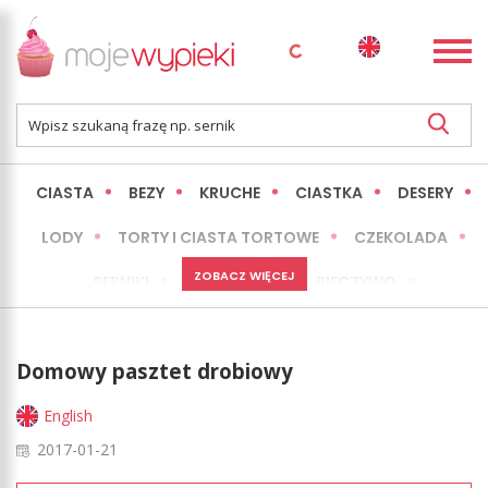
CIASTA
BEZY
KRUCHE
CIASTKA
DESERY
LODY
TORTY I CIASTA TORTOWE
CZEKOLADA
ZOBACZ WIĘCEJ
SERNIKI
MINI WYPIEKI
PIECZYWO
CIASTA BEZ PIECZENIA
OKAZJE
EXPRESS
Domowy pasztet drobiowy
LŻEJSZE / ZDROWSZE
INNE
English
2017-01-21