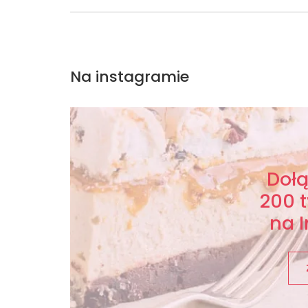
Na instagramie
Doł
200 
na 