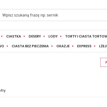
CIASTKA
DESERY
LODY
TORTY I CIASTA TORTO
WO
CIASTA BEZ PIECZENIA
OKAZJE
EXPRESS
LŻEJ
fry