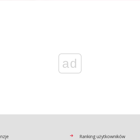
ad
nzje
Ranking użytkowników