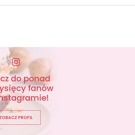
ącz do ponad
tysięcy fanów
Instagramie!
ZOBACZ PROFIL