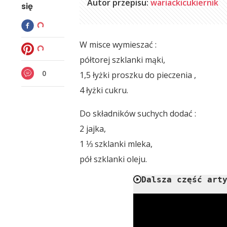
Autor przepisu:
wariackicukiernik
się
W misce wymieszać :
półtorej szklanki mąki,
0
1,5 łyżki proszku do pieczenia ,
4 łyżki cukru.
Do składników suchych dodać :
2 jajka,
1 ⅓ szklanki mleka,
pół szklanki oleju.
Dalsza część art