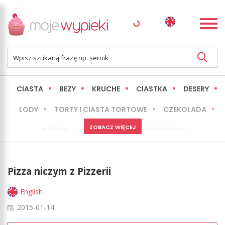
CIASTA
BEZY
KRUCHE
CIASTKA
DESERY
LODY
TORTY I CIASTA TORTOWE
CZEKOLADA
ZOBACZ WIĘCEJ
SERNIKI
MINI WYPIEKI
PIECZYWO
CIASTA BEZ PIECZENIA
OKAZJE
EXPRESS
Pizza niczym z Pizzerii
LŻEJSZE / ZDROWSZE
INNE
English
2015-01-14