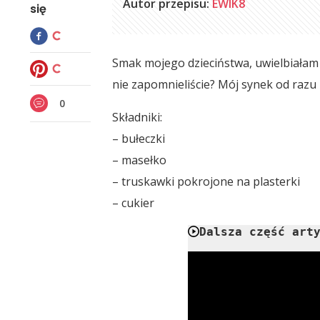
Autor przepisu:
EWIK8
się
Smak mojego dzieciństwa, uwielbiałam 
nie zapomnieliście? Mój synek od razu
0
Składniki:
– bułeczki
– masełko
– truskawki pokrojone na plasterki
– cukier
Dalsza część art