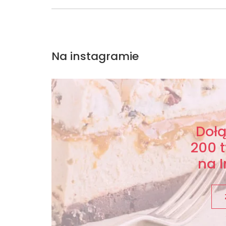
Na instagramie
Doł
200 
na 