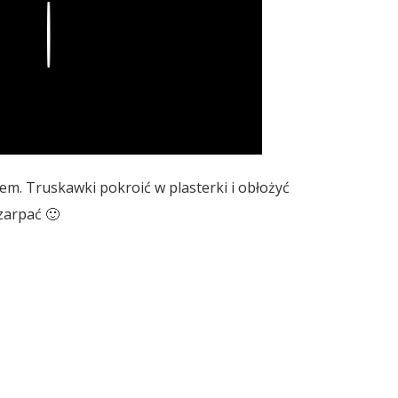
Play
m. Truskawki pokroić w plasterki i obłożyć
zarpać 🙂