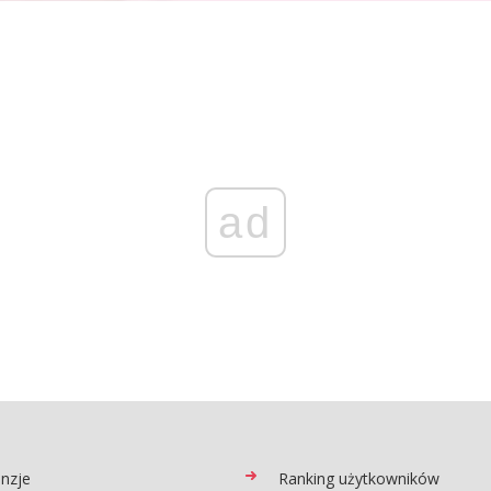
ad
nzje
Ranking użytkowników