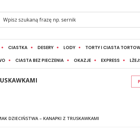
CIASTKA
DESERY
LODY
TORTY I CIASTA TORTO
WO
CIASTA BEZ PIECZENIA
OKAZJE
EXPRESS
LŻEJ
TRUSKAWKAMI
MAK DZIECIŃSTWA – KANAPKI Z TRUSKAWKAMI