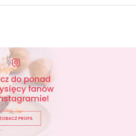
ącz do ponad
tysięcy fanów
Instagramie!
ZOBACZ PROFIL