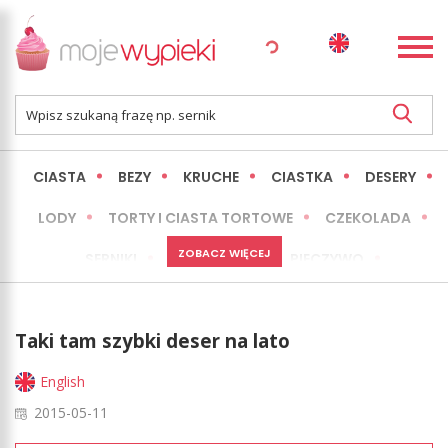
CIASTA
BEZY
KRUCHE
CIASTKA
DESERY
LODY
TORTY I CIASTA TORTOWE
CZEKOLADA
ZOBACZ WIĘCEJ
SERNIKI
MINI WYPIEKI
PIECZYWO
CIASTA BEZ PIECZENIA
OKAZJE
EXPRESS
Taki tam szybki deser na lato
LŻEJSZE / ZDROWSZE
INNE
English
2015-05-11