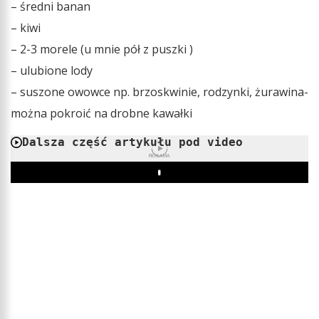
– średni banan
– kiwi
– 2-3 morele (u mnie pół z puszki )
– ulubione lody
– suszone owowce np. brzoskwinie, rodzynki, żurawina-
można pokroić na drobne kawałki
Dalsza część artykułu pod video
REKLAMA
Play