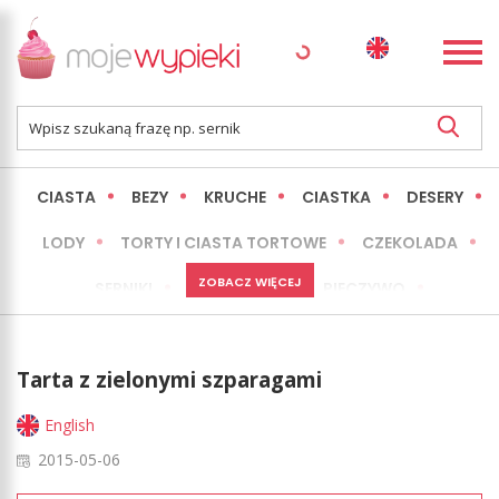
CIASTA
BEZY
KRUCHE
CIASTKA
DESERY
LODY
TORTY I CIASTA TORTOWE
CZEKOLADA
ZOBACZ WIĘCEJ
SERNIKI
MINI WYPIEKI
PIECZYWO
CIASTA BEZ PIECZENIA
OKAZJE
EXPRESS
Tarta z zielonymi szparagami
LŻEJSZE / ZDROWSZE
INNE
English
2015-05-06