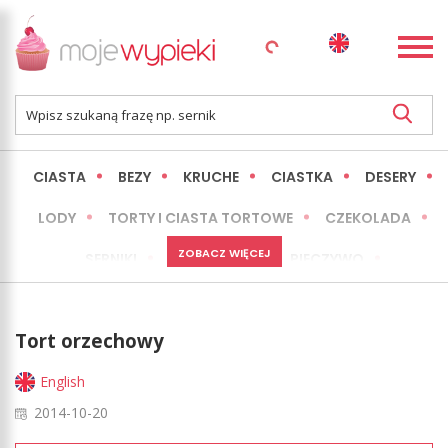
CIASTA
BEZY
KRUCHE
CIASTKA
DESERY
LODY
TORTY I CIASTA TORTOWE
CZEKOLADA
ZOBACZ WIĘCEJ
SERNIKI
MINI WYPIEKI
PIECZYWO
CIASTA BEZ PIECZENIA
OKAZJE
EXPRESS
Tort orzechowy
LŻEJSZE / ZDROWSZE
INNE
English
2014-10-20