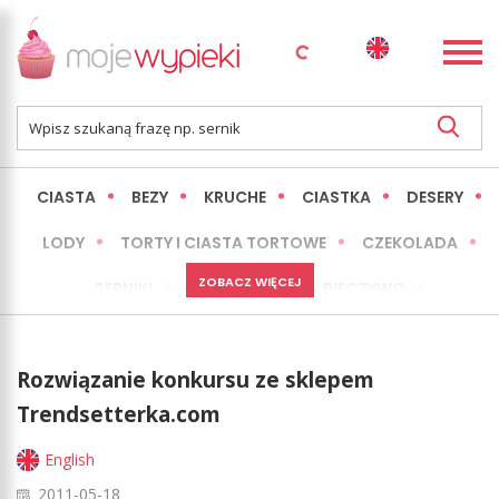
CIASTA
BEZY
KRUCHE
CIASTKA
DESERY
LODY
TORTY I CIASTA TORTOWE
CZEKOLADA
ZOBACZ WIĘCEJ
SERNIKI
MINI WYPIEKI
PIECZYWO
CIASTA BEZ PIECZENIA
OKAZJE
EXPRESS
Rozwiązanie konkursu ze sklepem
LŻEJSZE / ZDROWSZE
INNE
Trendsetterka.com
English
2011-05-18