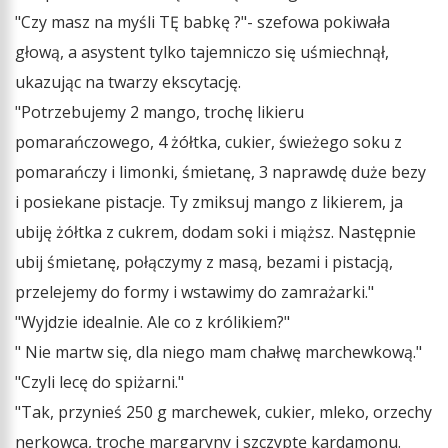
"Czy masz na myśli TĘ babkę ?"- szefowa pokiwała
głową, a asystent tylko tajemniczo się uśmiechnął,
ukazując na twarzy ekscytację.
"Potrzebujemy 2 mango, trochę likieru
pomarańczowego, 4 żółtka, cukier, świeżego soku z
pomarańczy i limonki, śmietanę, 3 naprawdę duże bezy
i posiekane pistacje. Ty zmiksuj mango z likierem, ja
ubiję żółtka z cukrem, dodam soki i miąższ. Następnie
ubij śmietanę, połączymy z masą, bezami i pistacją,
przelejemy do formy i wstawimy do zamrażarki."
"Wyjdzie idealnie. Ale co z królikiem?"
" Nie martw się, dla niego mam chałwę marchewkową."
"Czyli lecę do spiżarni."
"Tak, przynieś 250 g marchewek, cukier, mleko, orzechy
nerkowca, trochę margaryny i szczyptę kardamonu.