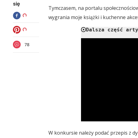
się
Tymczasem, na portalu społecznościo
wygrania moje książki i kuchenne akceso
Dalsza część art
78
W konkursie należy podać przepis z dyn