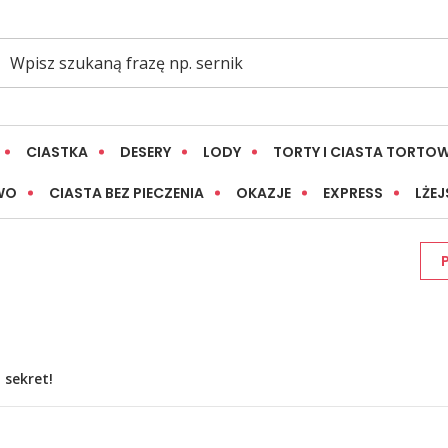
CIASTKA
DESERY
LODY
TORTY I CIASTA TORTO
WO
CIASTA BEZ PIECZENIA
OKAZJE
EXPRESS
LŻEJ
 sekret!