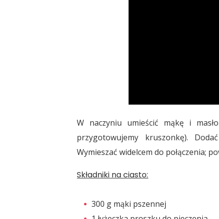
W naczyniu umieścić mąkę i masło
przygotowujemy kruszonkę). Doda
Wymieszać widelcem do połączenia; pow
Składniki na ciasto:
300 g mąki pszennej
1 łyżeczka proszku do pieczenia