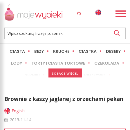
CIASTA
BEZY
KRUCHE
CIASTKA
DESERY
LODY
TORTY I CIASTA TORTOWE
CZEKOLADA
ZOBACZ WIĘCEJ
SERNIKI
MINI WYPIEKI
PIECZYWO
CIASTA BEZ PIECZENIA
OKAZJE
EXPRESS
Brownie z kaszy jaglanej z orzechami pekan
LŻEJSZE / ZDROWSZE
INNE
English
2013-11-14