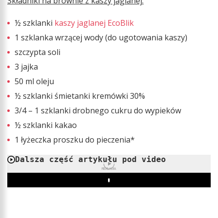
Składniki na brownie z kaszy jaglanej:
½ szklanki
kaszy jaglanej EcoBlik
1 szklanka wrzącej wody (do ugotowania kaszy)
szczypta soli
3 jajka
50 ml oleju
½ szklanki śmietanki kremówki 30%
3/4 – 1 szklanki drobnego cukru do wypieków
½ szklanki kakao
1 łyżeczka proszku do pieczenia*
Dalsza część artykułu pod video
REKLAMA
Play