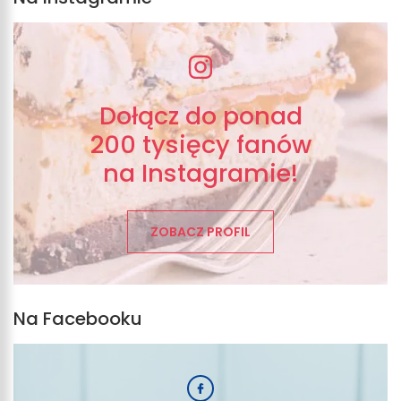
Dołącz do ponad
200 tysięcy fanów
na Instagramie!
ZOBACZ PROFIL
Na Facebooku