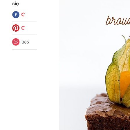
się
386