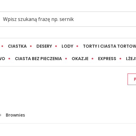
CIASTKA
DESERY
LODY
TORTY I CIASTA TORTO
WO
CIASTA BEZ PIECZENIA
OKAZJE
EXPRESS
LŻEJ
Brownies