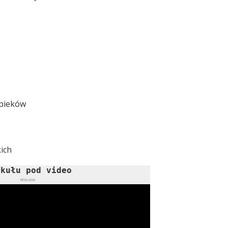
ypieków
ich
ykułu pod video
REKLAMA