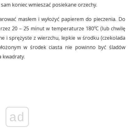
d sam koniec wmieszać posiekane orzechy.
rować masłem i wyłożyć papierem do pieczenia. Do
przez 20 – 25 minut w temperaturze 180ºC (lub chwilę
ne i sprężyste z wierzchu, lepkie w środku (czekolada
 włożonym w środek ciasta nie powinno być śladów
a kwadraty.
ad