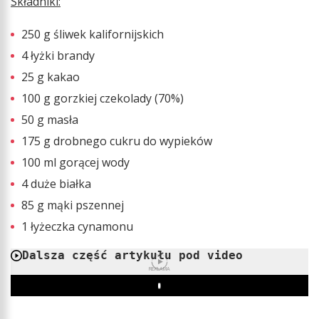
Składniki:
250 g śliwek kalifornijskich
4 łyżki brandy
25 g kakao
100 g gorzkiej czekolady (70%)
50 g masła
175 g drobnego cukru do wypieków
100 ml gorącej wody
4 duże białka
85 g mąki pszennej
1 łyżeczka cynamonu
Dalsza część artykułu pod video
REKLAMA
Play