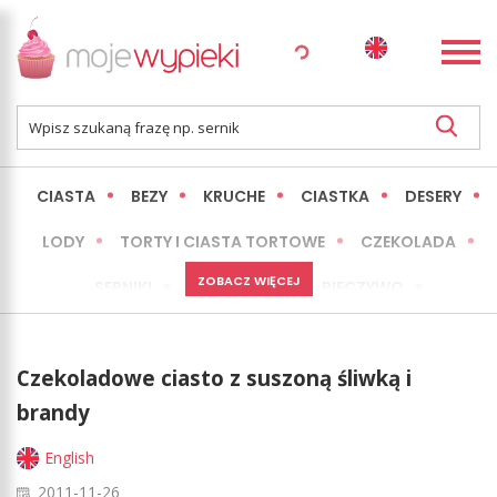
CIASTA
BEZY
KRUCHE
CIASTKA
DESERY
LODY
TORTY I CIASTA TORTOWE
CZEKOLADA
ZOBACZ WIĘCEJ
SERNIKI
MINI WYPIEKI
PIECZYWO
CIASTA BEZ PIECZENIA
OKAZJE
EXPRESS
Czekoladowe ciasto z suszoną śliwką i
LŻEJSZE / ZDROWSZE
INNE
brandy
English
2011-11-26