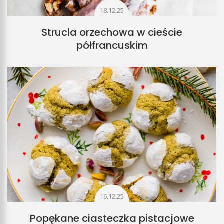
18.12.25
Strucla orzechowa w cieście
półfrancuskim
16.12.25
Popękane ciasteczka pistacjowe