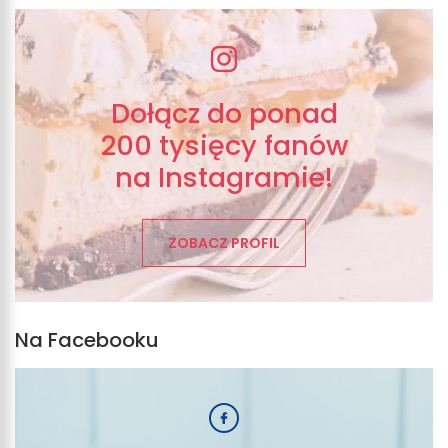
Dołącz do ponad
200 tysięcy fanów
na Instagramie!
ZOBACZ PROFIL
Na Facebooku