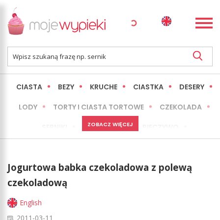
CIASTA
BEZY
KRUCHE
CIASTKA
DESERY
LODY
TORTY I CIASTA TORTOWE
CZEKOLADA
ZOBACZ WIĘCEJ
SERNIKI
MINI WYPIEKI
PIECZYWO
CIASTA BEZ PIECZENIA
OKAZJE
EXPRESS
Jogurtowa babka czekoladowa z polewą
LŻEJSZE / ZDROWSZE
INNE
czekoladową
English
2011-03-11