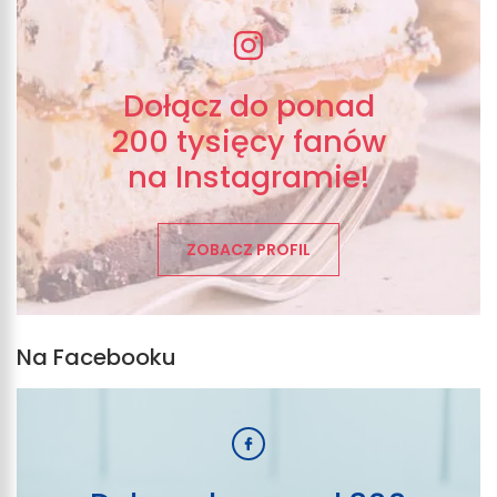
Dołącz do ponad
200 tysięcy fanów
na Instagramie!
ZOBACZ PROFIL
Na Facebooku