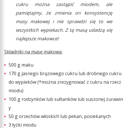
cukru można zastąpić miodem, ale
pamiętajmy, że zmienia on konsystencję
masy makowej i nie sprawdzi się to we
wszystkich wypiekach. Z tą masą udadzą się
najlepsze makowce!
Składniki na masę makową:
500 g maku
170 g jasnego brązowego cukru lub drobnego cukru
do wypieków (*można zrezygnować z cukru na rzecz
miodu)
100 g rodzynków lub sułtanków lub suszonej żurawin
y
50 g orzechów włoskich lub pekan, posiekanych
3 łyżki miodu