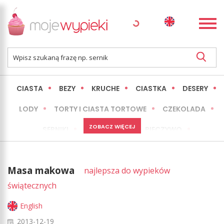
CIASTA
BEZY
KRUCHE
CIASTKA
DESERY
LODY
TORTY I CIASTA TORTOWE
CZEKOLADA
ZOBACZ WIĘCEJ
SERNIKI
MINI WYPIEKI
PIECZYWO
CIASTA BEZ PIECZENIA
OKAZJE
EXPRESS
Masa makowa
najlepsza do wypieków
LŻEJSZE / ZDROWSZE
INNE
świątecznych
English
2013-12-19