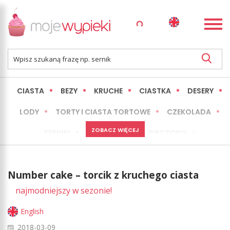
CIASTA
BEZY
KRUCHE
CIASTKA
DESERY
LODY
TORTY I CIASTA TORTOWE
CZEKOLADA
ZOBACZ WIĘCEJ
SERNIKI
MINI WYPIEKI
PIECZYWO
CIASTA BEZ PIECZENIA
OKAZJE
EXPRESS
Number cake – torcik z kruchego ciasta
LŻEJSZE / ZDROWSZE
INNE
najmodniejszy w sezonie!
English
2018-03-09