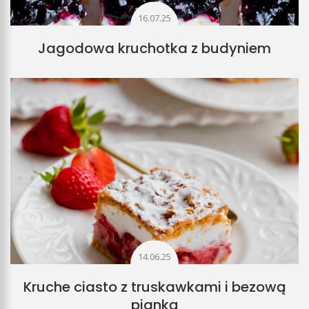
16.07.25
Jagodowa kruchotka z budyniem
14.06.25
Kruche ciasto z truskawkami i bezową
pianką