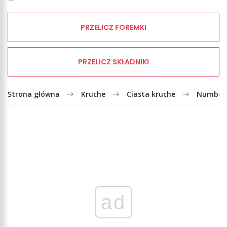
PRZELICZ FOREMKI
PRZELICZ SKŁADNIKI
Strona główna
Kruche
Ciasta kruche
Number c
ad