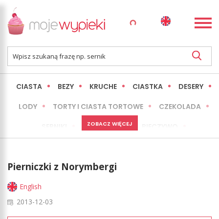
CIASTA
BEZY
KRUCHE
CIASTKA
DESERY
LODY
TORTY I CIASTA TORTOWE
CZEKOLADA
ZOBACZ WIĘCEJ
SERNIKI
MINI WYPIEKI
PIECZYWO
CIASTA BEZ PIECZENIA
OKAZJE
EXPRESS
Pierniczki z Norymbergi
LŻEJSZE / ZDROWSZE
INNE
English
2013-12-03