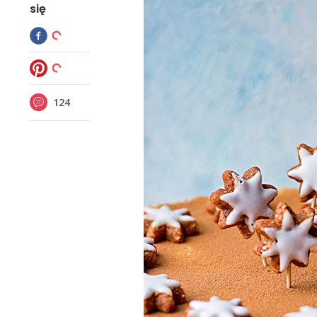
się
124