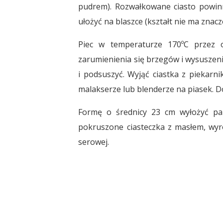
pudrem). Rozwałkowane ciasto powin
ułożyć na blaszce (kształt nie ma znac
Piec w temperaturze 170ºC przez 
zarumienienia się brzegów i wysuszeni
i podsuszyć. Wyjąć ciastka z piekarn
malakserze lub blenderze na piasek. D
Formę o średnicy 23 cm wyłożyć pa
pokruszone ciasteczka z masłem, wy
serowej.