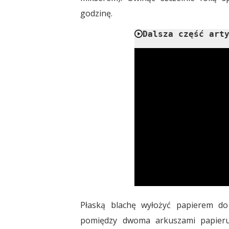
godzinę.
Dalsza część art
Płaską blachę wyłożyć papierem do 
pomiędzy dwoma arkuszami papieru