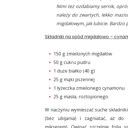
Nimi też ozdabiamy sernik, op
należy do zwartych, lekko mazis
migdałowym, jak lubicie. Bardzo
Składniki na spód migdałowo – cyn
150 g zmielonych migdałów
50 g cukru pudru
1 duże białko (40 g)
25 g mąki pszennej
1 łyżeczka zmielonego cynamonu
25 g masła, roztopionego
W naczyniu wymieszać suche składniki:
(bez ubijania) i zagniatać, aż do
mikserem). Owinąć szczelnie folią 