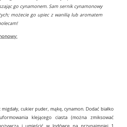
rószając go cynamonem. Sam sernik cynamonowy
tych; możecie go upiec z wanilią lub aromatem
 polecam!
amonowy:
 migdały, cukier puder, mąkę, cynamon. Dodać białko
 uformowania klejącego ciasta (można zmiksować
spożywczą i umieścić w lodówce na przynajmniej 1