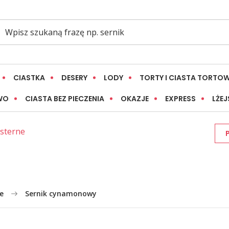
CIASTKA
DESERY
LODY
TORTY I CIASTA TORTO
WO
CIASTA BEZ PIECZENIA
OKAZJE
EXPRESS
LŻEJ
tsterne
e
Sernik cynamonowy